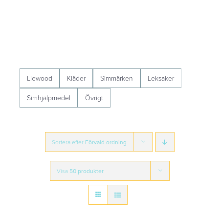
Liewood
Kläder
Simmärken
Leksaker
Simhjälpmedel
Övrigt
Sortera efter
Förvald ordning
Visa
50 produkter