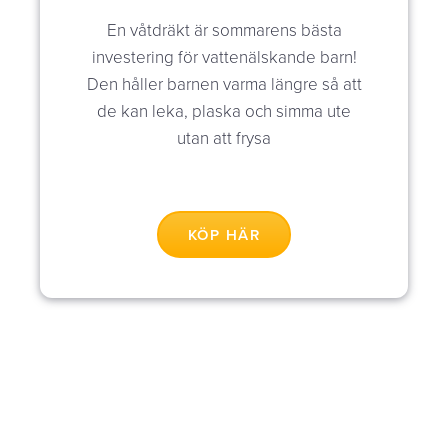
En våtdräkt är sommarens bästa
investering för vattenälskande barn!
EasyLiving – Städning
Den håller barnen varma längre så att
de kan leka, plaska och simma ute
Schema & Anmälan
utan att frysa
Varukorg
KÖP HÄR