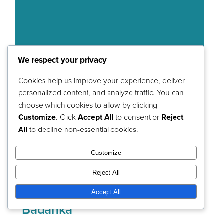
produktsidan
We respect your privacy
Cookies help us improve your experience, deliver
BabyRevolve – Leksaken som
personalized content, and analyze traffic. You can
gör vardagen lättare &
choose which cookies to allow by clicking
roligare!
Customize
. Click
Accept All
to consent or
Reject
329,00
kr
All
to decline non-essential cookies.
Lägg till i varukorg
Detaljer
Customize
Reject All
Accept All
Badanka