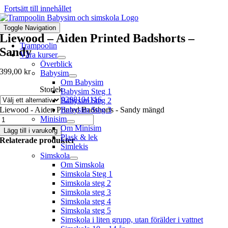
Fortsätt till innehållet
Toggle Navigation
Liewood – Aiden Printed Badshorts –
Trampoolin
Sandy
Våra kurser
Överblick
399,00
kr
Babysim
Om Babysim
Storlek
Babysim Steg 1
92
98
104
116
Babysim Steg 2
Liewood - Aiden Printed Badshorts - Sandy mängd
Babysim Steg 3
Minisim
Om Minisim
Lägg till i varukorg
Plask & lek
Relaterade produkter
Simlekis
Simskola
Om Simskola
Simskola Steg 1
Simskola steg 2
Simskola steg 3
Simskola steg 4
Simskola steg 5
Simskola i liten grupp, utan förälder i vattnet