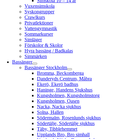
Simskola 10 – 14 år
Vuxensimskola
Syskongrupper
Crawlkurs
Privatlektioner
Vattengymnastik
Sommarkurser
Simläger
Förskolor & Skolor
Hyra bassäng / Badkalas
Simmärken
Bassänger
Bassänger Stockholm
Bromma, Beckomberga
Danderyds Centrum, Måbra
Ekerö, Ekerö badhus
Haninge, Handens Sjukshus
Kungsholmen, Kungsholmstorg
Kungsholmen, Oasen
Nacka, Nacka sjukhus
Solna, Hallen
Södermalm, Rosenlunds sjukhus
Södertälje, Södertälje sjukhus
Täby, Tibblehemmet
Upplands Bro, Bro simhall