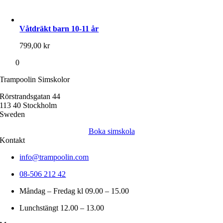
Våtdräkt barn 10-11 år
799,00
kr
0
Trampoolin Simskolor
Rörstrandsgatan 44
113 40 Stockholm
Sweden
Boka simskola
Kontakt
info@trampoolin.com
08-506 212 42
Måndag – Fredag kl 09.00 – 15.00
Lunchstängt 12.00 – 13.00