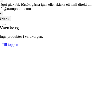
ågot gick fel, försök gärna igen eller skicka ett mail direkt till
nfo@trampoolin.com
×
Skicka
Varukorg
Inga produkter i varukorgen.
Till toppen