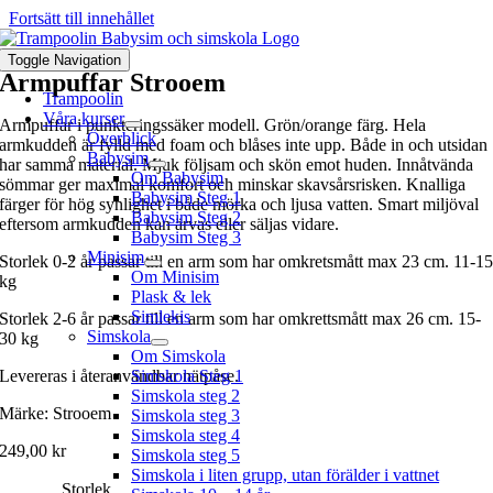
Fortsätt till innehållet
Toggle Navigation
Armpuffar Strooem
Trampoolin
Våra kurser
Armpuffar i punkteringssäker modell. Grön/orange färg. Hela
Överblick
armkudden är fylld med foam och blåses inte upp. Både in och utsidan
Babysim
har samma material. Mjuk följsam och skön emot huden. Innåtvända
Om Babysim
sömmar ger maximal komfort och minskar skavsårsrisken. Knalliga
Babysim Steg 1
färger för hög synlighet i både mörka och ljusa vatten. Smart miljöval
Babysim Steg 2
eftersom armkudden kan ärvas eller säljas vidare.
Babysim Steg 3
Minisim
Storlek 0-2 år passar till en arm som har omkretsmått max 23 cm. 11-1
Om Minisim
kg
Plask & lek
Simlekis
Storlek 2-6 år passar till en arm som har omkrettsmått max 26 cm. 15-
Simskola
30 kg
Om Simskola
Levereras i återanvändbar nätpåse.
Simskola Steg 1
Simskola steg 2
Märke: Strooem
Simskola steg 3
Simskola steg 4
249,00
kr
Simskola steg 5
Simskola i liten grupp, utan förälder i vattnet
Storlek