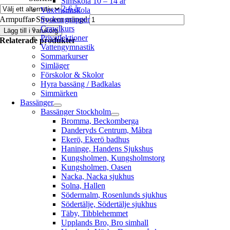
Simskola 10 – 14 år
2-6 år
Vuxensimskola
Armpuffar Strooem mängd
Syskongrupper
Crawlkurs
Lägg till i varukorg
Privatlektioner
Relaterade produkter
Vattengymnastik
Sommarkurser
Simläger
Förskolor & Skolor
Hyra bassäng / Badkalas
Simmärken
Bassänger
Bassänger Stockholm
Bromma, Beckomberga
Danderyds Centrum, Måbra
Ekerö, Ekerö badhus
Haninge, Handens Sjukshus
Kungsholmen, Kungsholmstorg
Kungsholmen, Oasen
Nacka, Nacka sjukhus
Solna, Hallen
Södermalm, Rosenlunds sjukhus
Södertälje, Södertälje sjukhus
Täby, Tibblehemmet
Upplands Bro, Bro simhall