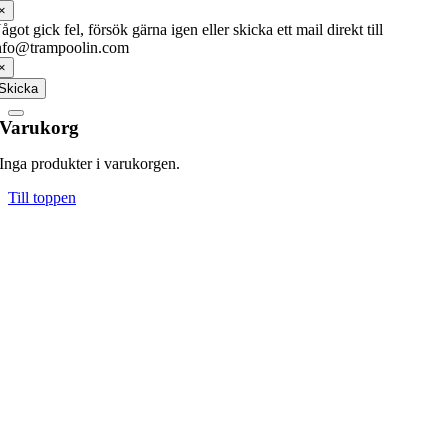
×
ågot gick fel, försök gärna igen eller skicka ett mail direkt till
nfo@trampoolin.com
×
Skicka
Varukorg
Inga produkter i varukorgen.
Till toppen