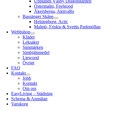
Upplands Väsby Dragongården
Östermalm, Feelgood
Åkersberga, AktivaRe
Bassänger Skåne
Helsingborg, Actic
Malmö, Friskis & Svettis Parkmöllan
Webbshop
Kläder
Leksaker
Simmärken
Simhjälpmedel
Liewood
Övrigt
FAQ
Kontakt
Jobb
Kontakt
Om oss
EasyLiving – Städning
Schema & Anmälan
Varukorg