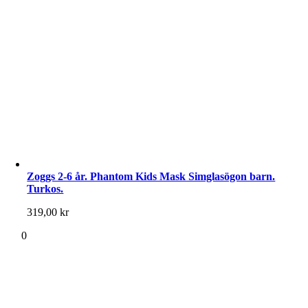
Zoggs 2-6 år. Phantom Kids Mask Simglasögon barn.
Turkos.
319,00
kr
0