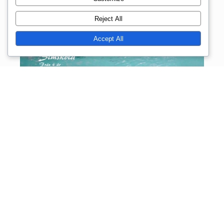
Reject All
Accept All
Gruppsammansättningen för vår simskola bygger
på förkunskaper och inte ålder.
BOKA SIMSKOLA
Simskolan för barn är