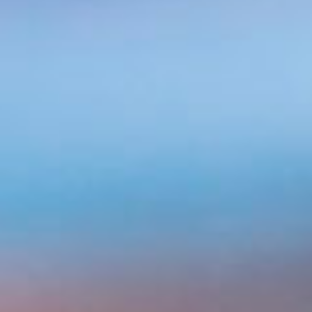
EasyLiving – Städning
Schema & Anmälan
Varukorg