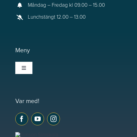
Måndag – Fredag kl 09.00 – 15.00
Lunchstängt 12.00 – 13.00
Meny
Toggle
Navigation
Trampoolin
Var med!
Våra kurser
Simmärken