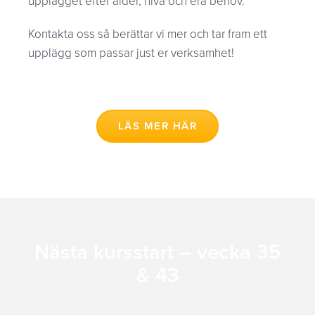
upplägget efter ålder, nivå och era behov.
Kontakta oss så berättar vi mer och tar fram ett
upplägg som passar just er verksamhet!
LÄS MER HÄR
Nästa kursstart – vecka 35
& 43