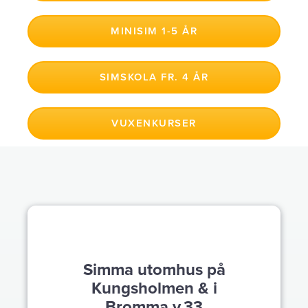
MINISIM 1-5 ÅR
EasyLiving – Städning
SIMSKOLA FR. 4 ÅR
Schema & Anmälan
VUXENKURSER
Varukorg
Simma utomhus på
Kungsholmen & i
Bromma v.33