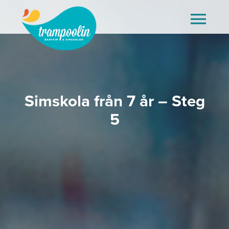
Fortsätt
till
Togg
innehållet
Navi
Trampoolin
Våra kurser
Simskola från 7 år – Steg
5
Bassänger
Webbshop
FAQ
Kontakt