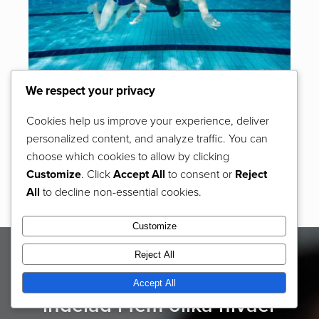
We respect your privacy
På den här nivån måste barnet klara av att simma
Cookies help us improve your experience, deliver
mycket bra.
personalized content, and analyze traffic. You can
choose which cookies to allow by clicking
Customize
. Click
Accept All
to consent or
Reject
BOKA SIMSKOLA
All
to decline non-essential cookies.
Customize
Reject All
Simskolan för barn är
Accept All
indelad i fem olika nivåer