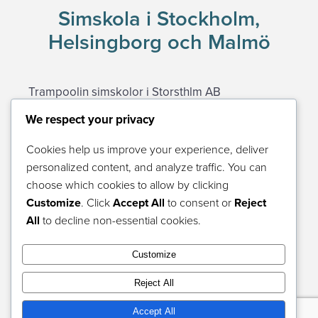
Simskola i Stockholm,
Helsingborg och Malmö
Trampoolin simskolor i Storsthlm AB
We respect your privacy
Postadress:
Cookies help us improve your experience, deliver
Rörstrandsgatan 44, 113 40 Stockholm
personalized content, and analyze traffic. You can
08-506 212 42
choose which cookies to allow by clicking
Customize
. Click
Accept All
to consent or
Reject
info@trampoolin.com
All
to decline non-essential cookies.
Måndag – Fredag kl 09.00 – 15.00
Customize
Lunchstängt 12.00 – 13.00
Reject All
Accept All