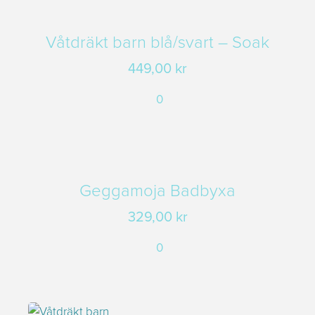
Våtdräkt barn blå/svart – Soak
449,00
kr
0
Geggamoja Badbyxa
329,00
kr
0