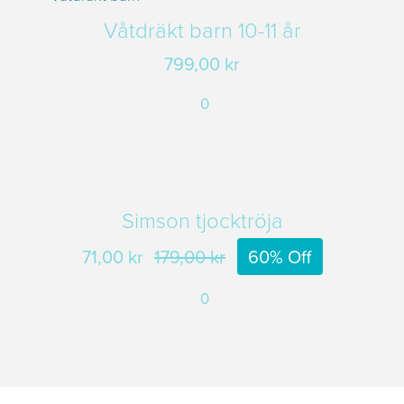
Våtdräkt barn 10-11 år
799,00
kr
0
Simson tjocktröja
71,00
kr
179,00
kr
60% Off
Det
Det
0
ursprungliga
nuvarande
priset
priset
var:
är:
179,00 kr.
71,00 kr.