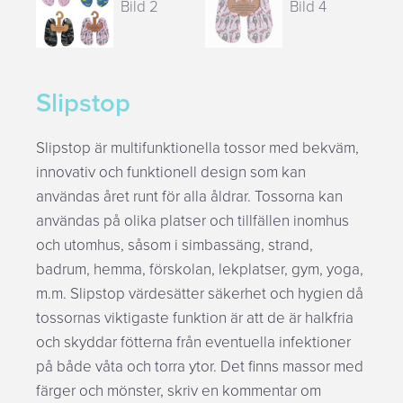
EasyLiving – Städning
Slipstop
Schema & Anmälan
Slipstop är multifunktionella tossor med bekväm,
innovativ och funktionell design som kan
Varukorg
användas året runt för alla åldrar. Tossorna kan
användas på olika platser och tillfällen inomhus
och utomhus, såsom i simbassäng, strand,
badrum, hemma, förskolan, lekplatser, gym, yoga,
m.m. Slipstop värdesätter säkerhet och hygien då
tossornas viktigaste funktion är att de är halkfria
och skyddar fötterna från eventuella infektioner
på både våta och torra ytor. Det finns massor med
färger och mönster, skriv en kommentar om