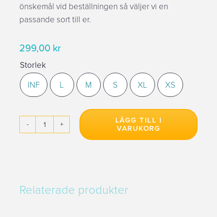
önskemål vid beställningen så väljer vi en
passande sort till er.
299,00
kr
Storlek
INF
L
M
S
XL
XS

LÄGG TILL I
VARUKORG
Slipstop
mängd
Relaterade produkter