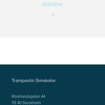
820,00
kr
0
Trampoolin Simskolor
Rörstrandsgatan 44
113 40 Stockholm