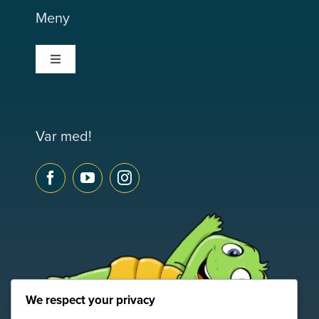
Meny
Toggle
Navigation
Trampoolin
Var med!
Våra kurser
Simmärken
Våra bassänger
Webbshop
We respect your privacy