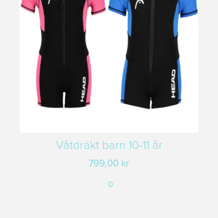
Våtdräkt barn 10-11 år
799,00
kr
0