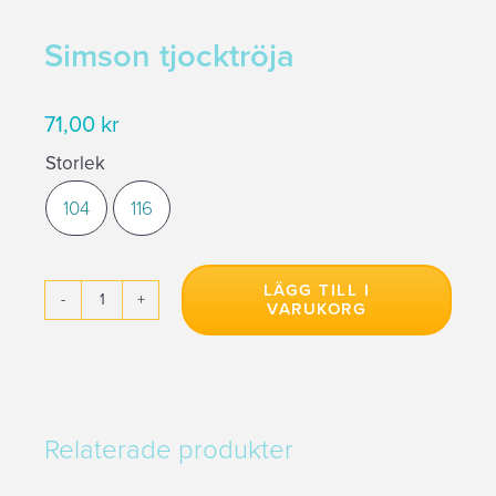
Simson tjocktröja
EasyLiving – Städning
71,00
kr
Det
Det
Schema & Anmälan
Storlek
ursprungliga
nuvarande
priset
priset
104
116

Varukorg
var:
är:
179,00 kr.
71,00 kr.
LÄGG TILL I
VARUKORG
Simson
tjocktröja
mängd
Relaterade produkter