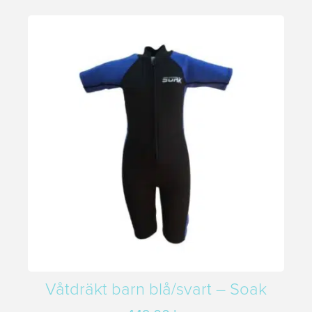
Våtdräkt barn blå/svart – Soak