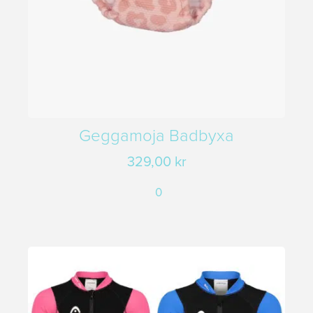
Geggamoja Badbyxa
329,00
kr
0