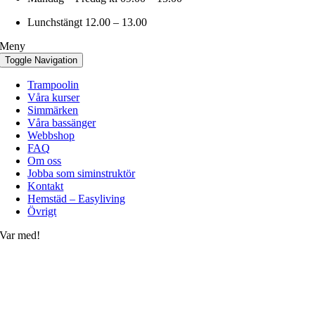
Lunchstängt 12.00 – 13.00
Meny
Toggle Navigation
Trampoolin
Våra kurser
Simmärken
Våra bassänger
Webbshop
FAQ
Om oss
Jobba som siminstruktör
Kontakt
Hemstäd – Easyliving
Övrigt
Var med!