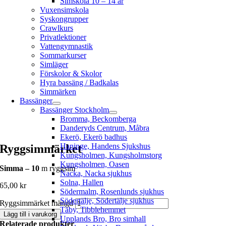
Simskola 10 – 14 år
Vuxensimskola
Syskongrupper
Crawlkurs
Privatlektioner
Vattengymnastik
Sommarkurser
Simläger
Förskolor & Skolor
Hyra bassäng / Badkalas
Simmärken
Bassänger
Bassänger Stockholm
Bromma, Beckomberga
Danderyds Centrum, Måbra
Ekerö, Ekerö badhus
Haninge, Handens Sjukshus
Ryggsimmärket
Kungsholmen, Kungsholmstorg
Kungsholmen, Oasen
Simma – 10
m ryggsim
Nacka, Nacka sjukhus
Solna, Hallen
65,00
kr
Södermalm, Rosenlunds sjukhus
Södertälje, Södertälje sjukhus
Ryggsimmärket mängd
Täby, Tibblehemmet
Lägg till i varukorg
Upplands Bro, Bro simhall
Relaterade produkter