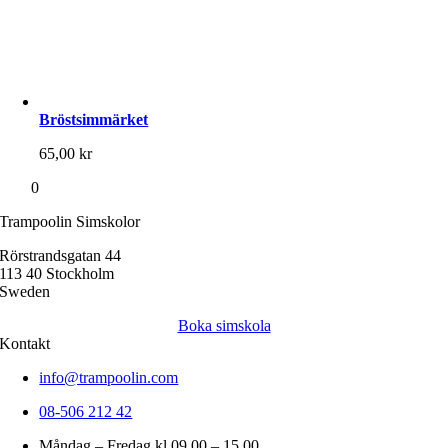
Bröstsimmärket
65,00
kr
0
Trampoolin Simskolor
Rörstrandsgatan 44
113 40 Stockholm
Sweden
Boka simskola
Kontakt
info@trampoolin.com
08-506 212 42
Måndag – Fredag kl 09.00 – 15.00