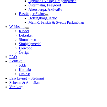
Upplands Väsby Dragongården
Östermalm, Feelgood
Åkersberga, AktivaRe
Bassänger Skåne
Helsingborg, Actic
Malmö, Friskis & Svettis Parkmöllan
Webbshop
Kläder
Leksaker
Simmärken
Simhjälpmedel
Liewood
Övrigt
FAQ
Kontakt
Jobb
Kontakt
Om oss
EasyLiving – Städning
Schema & Anmälan
Varukorg