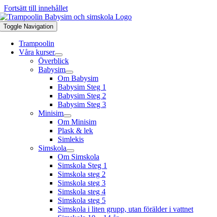
Fortsätt till innehållet
Toggle Navigation
Trampoolin
Våra kurser
Överblick
Babysim
Om Babysim
Babysim Steg 1
Babysim Steg 2
Babysim Steg 3
Minisim
Om Minisim
Plask & lek
Simlekis
Simskola
Om Simskola
Simskola Steg 1
Simskola steg 2
Simskola steg 3
Simskola steg 4
Simskola steg 5
Simskola i liten grupp, utan förälder i vattnet