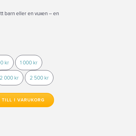
tt barn eller en vuxen – en
Prisintervall:
200,00 kr
till
0 kr
1 000 kr
2500,00 kr
2 000 kr
2 500 kr
 TILL I VARUKORG