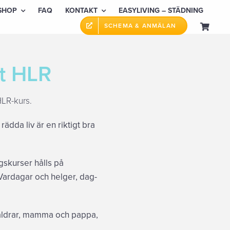
SHOP
FAQ
KONTAKT
EASYLIVING – STÄDNING
SCHEMA & ANMÄLAN
t HLR
HLR-kurs.
ädda liv är en riktigt bra
gskurser hålls på
ardagar och helger, dag-
räldrar, mamma och pappa,