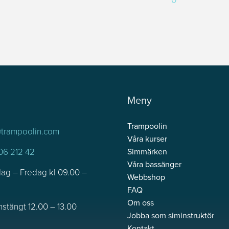
0
pri
pri
var
är:
269
199
Meny
Trampoolin
@trampoolin.com
Våra kurser
06 212 42
Simmärken
Våra bassänger
ag – Fredag kl 09.00 –
Webbshop
0
FAQ
Om oss
stängt 12.00 – 13.00
Jobba som siminstruktör
Kontakt