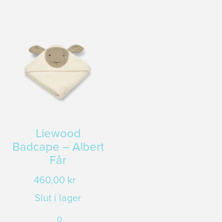
Liewood
Badcape – Albert
Får
460,00
kr
t
t
Slut i lager
prungliga
varande
0