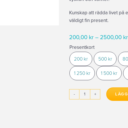
Kunskap att rädda livet på e
väldigt fin present.
200,00
kr
–
2500,00
kr
Presentkort
200 kr
500 kr
80

1 250 kr
1 500 kr
LÄGG
Presentkort
HLR
mängd