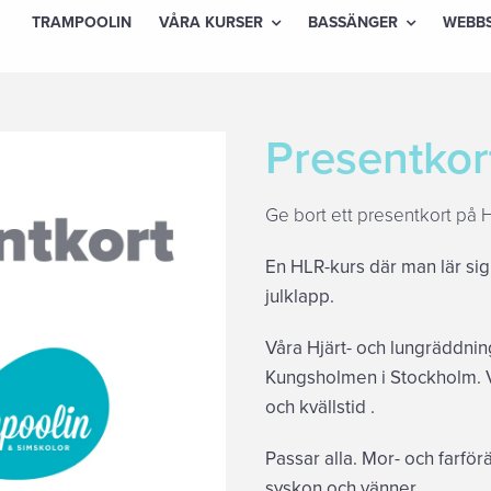
TRAMPOOLIN
VÅRA KURSER
BASSÄNGER
WEBB
Presentkor
Ge bort ett presentkort på 
En HLR-kurs där man lär sig r
julklapp.
Våra Hjärt- och lungräddnin
Kungsholmen i Stockholm. V
och kvällstid .
Passar alla. Mor- och farfö
syskon och vänner.