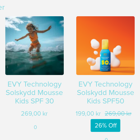
er
EVY Technology
EVY Technology
Solskydd Mousse
Solskydd Mousse
Kids SPF 30
Kids SPF50
269,00
kr
199,00
kr
269,00
kr
De
De
26% Off
0
urs
nu